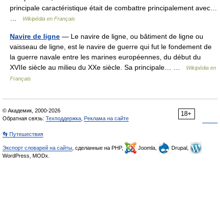
principale caractéristique était de combattre principalement avec…
…
Wikipédia en Français
Navire de ligne
— Le navire de ligne, ou bâtiment de ligne ou
vaisseau de ligne, est le navire de guerre qui fut le fondement de
la guerre navale entre les marines européennes, du début du
XVIIe siècle au milieu du XXe siècle. Sa principale… …
Wikipédia en
Français
© Академик, 2000-2026
18+
Обратная связь:
Техподдержка
,
Реклама на сайте
👣 Путешествия
Экспорт словарей на сайты
, сделанные на PHP,
Joomla,
Drupal,
WordPress, MODx.