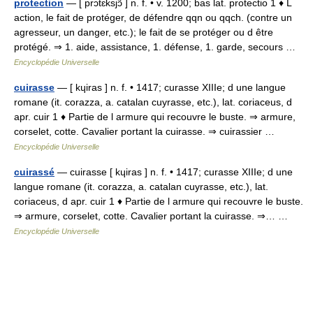
protection
— [ prɔtɛksjɔ̃ ] n. f. • v. 1200; bas lat. protectio 1 ♦ L
action, le fait de protéger, de défendre qqn ou qqch. (contre un
agresseur, un danger, etc.); le fait de se protéger ou d être
protégé. ⇒ 1. aide, assistance, 1. défense, 1. garde, secours …
Encyclopédie Universelle
cuirasse
— [ kɥiras ] n. f. • 1417; curasse XIIIe; d une langue
romane (it. corazza, a. catalan cuyrasse, etc.), lat. coriaceus, d
apr. cuir 1 ♦ Partie de l armure qui recouvre le buste. ⇒ armure,
corselet, cotte. Cavalier portant la cuirasse. ⇒ cuirassier …
Encyclopédie Universelle
cuirassé
— cuirasse [ kɥiras ] n. f. • 1417; curasse XIIIe; d une
langue romane (it. corazza, a. catalan cuyrasse, etc.), lat.
coriaceus, d apr. cuir 1 ♦ Partie de l armure qui recouvre le buste.
⇒ armure, corselet, cotte. Cavalier portant la cuirasse. ⇒… …
Encyclopédie Universelle