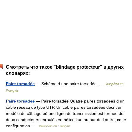
Смотреть что такое "blindage protecteur" в других
словарях:
Paire torsadée
— Schéma d une paire torsadée …
Wikipédia en
Français
Paire torsadee
— Paire torsadée Quatre paires torsadées d un
câble réseau de type UTP. Un câble paires torsadées décrit un
modèle de câblage où une ligne de transmission est formée de
deux conducteurs enroulés en hélice l un autour de l autre, cette
configuration …
Wikipédia en Français