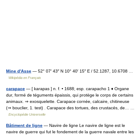
Mine d'Asse
— 52° 07′ 43″ N 10° 40′ 15″ E / 52.1287, 10.6708 …
Wikipédia en Français
carapace
— [ karapas ] n. f. • 1688; esp. carapacho 1 ♦ Organe
dur, formé de téguments épaissis, qui protège le corps de certains
animaux. ⇒ exosquelette. Carapace cornée, calcaire, chitineuse
(⇒ bouclier, 1. test) . Carapace des tortues, des crustacés, de… …
Encyclopédie Universelle
Bâtiment de ligne
— Navire de ligne Le navire de ligne est le
navire de guerre qui fut le fondement de la guerre navale entre les