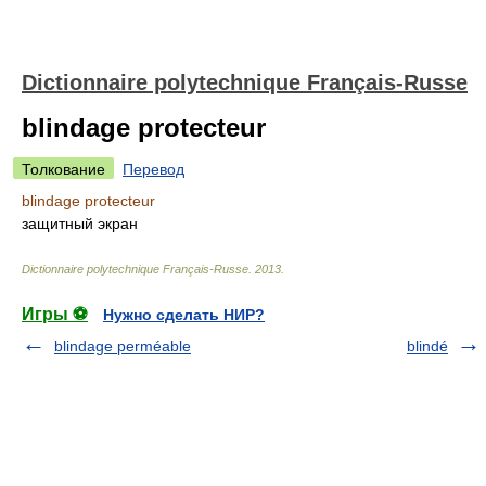
Dictionnaire polytechnique Français-Russe
blindage protecteur
Толкование
Перевод
blindage protecteur
защитный экран
Dictionnaire polytechnique Français-Russe
.
2013
.
Игры ⚽
Нужно сделать НИР?
blindage perméable
blindé